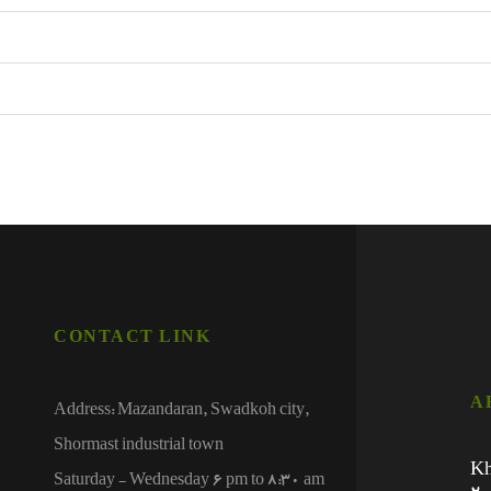
CONTACT LINK
A
Address: Mazandaran, Swadkoh city,
Shormast industrial town
Kh
Saturday - Wednesday 6 pm to 8:30 am