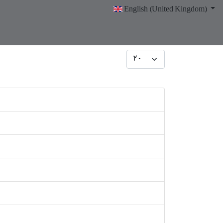
English (United Kingdom)
Display #